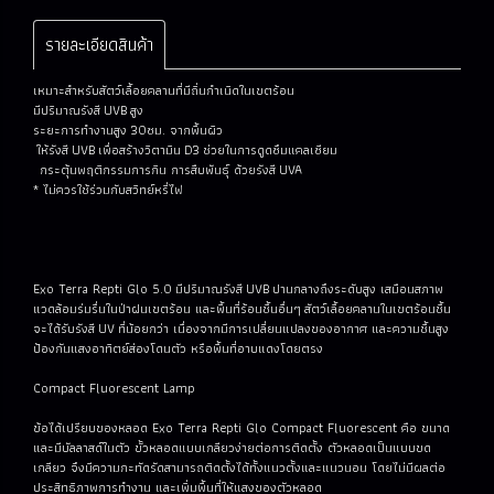
รายละเอียดสินค้า
เหมาะสำหรับสัตว์เลื้อยคลานที่มีถิ่นกำเนิดในเขตร้อน
มีปริมาณรังสี UVB สูง
ระยะการทำงานสูง 30ซม. จากพื้นผิว
ให้รังสี UVB เพื่อสร้างวิตามิน D3 ช่วยในการดูดซึมแคลเซียม
กระตุ้นพฤติกรรมการกิน การสืบพันธุ์ ด้วยรังสี UVA
* ไม่ควรใช้ร่วมกับสวิทย์หรี่ไฟ
Exo Terra Repti Glo 5.0 มีปริมาณรังสี UVB ปานกลางถึงระดับสูง เสมือนสภาพ
แวดล้อมร่มรื่นในป่าฝนเขตร้อน และพื้นที่ร้อนชื้นอื่นๆ สัตว์เลื้อยคลานในเขตร้อนชื้น
จะได้รับรังสี UV ที่น้อยกว่า เนื่องจากมีการเปลี่ยนแปลงของอากาศ และความชื้นสูง
ป้องกันแสงอาทิตย์ส่องโดนตัว หรือพื้นที่อาบแดงโดยตรง
Compact Fluorescent Lamp
ข้อได้เปรียบของหลอด Exo Terra Repti Glo Compact Fluorescent คือ ขนาด
และมีบัลลาสด์ในตัว ขั้วหลอดแบบเกลียวง่ายต่อการติดตั้ง ตัวหลอดเป็นแบบขด
เกลียว จึงมีความกะทัดรัดสามารถติดตั้งได้ทั้งแนวตั้งและแนวนอน โดยไม่มีผลต่อ
ประสิทธิภาพการทำงาน และเพิ่มพื้นที่ให้แสงของตัวหลอด