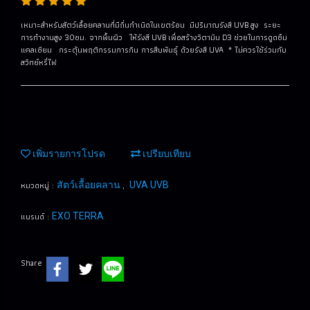
เหมาะสำหรับสัตว์เลื้อยคลานที่มีถิ่นกำเนิดในเขตร้อน มีปริมาณรังสี UVB สูง ระยะ
การทำงานสูง 30ซม. จากพื้นผิว ให้รังสี UVB เพื่อสร้างวิตามิน D3 ช่วยในการดูดซึม
แคลเซียม กระตุ้นพฤติกรรมการกิน การสืบพันธุ์ ด้วยรังสี UVA * ไม่ควรใช้ร่วมกับ
สวิทย์หรี่ไฟ
เพิ่มรายการโปรด
เปรียบเทียบ
หมวดหมู่ :
,
สัตว์เลื้อยคลาน
UVA UVB
แบรนด์ :
EXO TERRA
Share