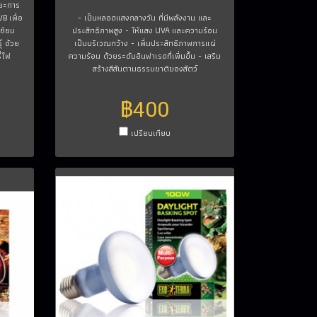
ะยะการ
B เพื่อ
- เป็นหลอดแสงกลางวัน ที่มีพลังงาน และ
เซียม
ประสิทธิภาพสูง - ให้แสง UVA และความร้อน
์ ด้วย
เป็นบริเวณกว้าง - เพิ่มประสิทธิภาพการแผ่
ี่ไฟ
ความร้อน ด้วยระดับอินฟาเรดที่เพิ่มขึ้น - เสริม
สร้างสีสันตามธรรมชาติของสัตว์
฿400
เปรียบเทียบ