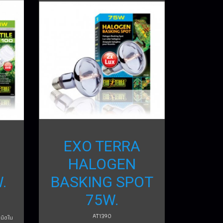
EXO TERRA
HALOGEN
.
BASKING SPOT
75W.
AT1390
เนิดใน