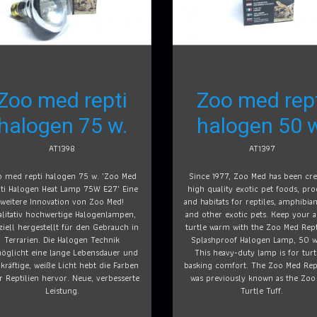
Zoo med repti
Zoo med rep
halogen 75 w.
halogen 50 
AT1398
AT1397
 med repti halogen 75 w. "Zoo Med
Since 1977, Zoo Med has been cre
ti Halogen Heat Lamp 75W E27" Eine
high quality exotic pet foods, pr
weitere Innovation von Zoo Med!
and habitats for reptiles, amphibian
alitativ hochwertige Halogenlampen,
and other exotic pets. Keep your a
ziell hergestellt für den Gebrauch in
turtle warm with the Zoo Med Rept
Terrarien. Die Halogen Technik
Splashproof Halogen Lamp, 50 wa
öglicht eine lange Lebensdauer und
This heavy-duty lamp is for turt
 kräftige, weiße Licht hebt die Farben
basking comfort. The Zoo Med Rept
r Reptilien hervor. Neue, verbesserte
was previously known as the Zo
Leistung.
Turtle Tuff.