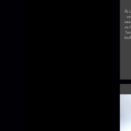
ทั้ง
มอ
หลอด
ประ
โรค
ติดต