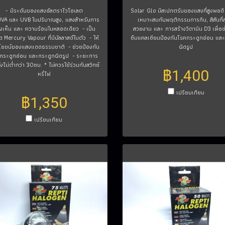
- มีระดับของแสงอัลตราไวโอเลต
Solar Glo มีสเปกตรัมของแสงที่สูงพอดี เ
 UVA และ UVB ในปริมาณสูง, แสงสำหรับการ
เหมาะสมกับพฤติกรรมการกิน, สีสันที่
งเห็น และ ความร้อนในหลอดเดียว - เป็น
สวยงาม และ การสร้างวิตามิน D3 เพื่อช
 Mercury Vapour ที่มีบัลลาสด์ในตัว - ให้
ซึมแคลเซียมป้องกันโรคกระดูกอ่อน แล
โยชน์ของแสงแดดธรรมชาติ - ช่วยป้องกัน
ผิดรูป
กระดูกอ่อน และกระดูกผิดรูป - ระยะการ
ั้งไม่ต่ำกว่า 30ซม. * ไม่ควรใช้ร่วมกับสวิทย์
฿1,400
หรี่ไฟ
เปรียบเทียบ
฿1,350
เปรียบเทียบ