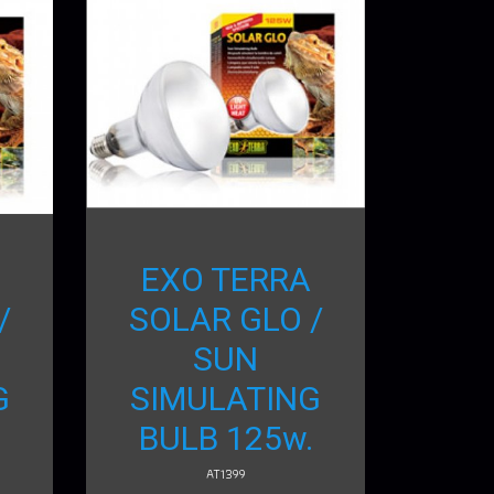
EXO TERRA
/
SOLAR GLO /
SUN
G
SIMULATING
.
BULB 125w.
AT1399