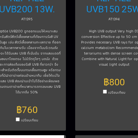
UVB200 13W.
UVB150 25W
AT1395
AT1394
eptile UVB200 ถูกออกแบบให้เหมาะสม
High UVB output Very high D
หรับสัตว์สัตว์เลื้อยคลานที่ต้องการรังสี UV
conversion Effective up to 50 cm
ข้นสูง เช่น สัตว์เลื้อยคลานทะเลทราย ที่ออก
Provides necessary UVB rays for o
กินในเวลากลางวัน เนื่องจากในบริเวณดัง
calcium metabolism Recommende
วจะได้รับแสง UVB ที่เข้มข้น จากแสงแดดที่
terrariums with dense screen co
องลงมาโดยตรง ไม่มีวัตถุใดๆ บดบัง ด้วย
Combine with Natural Light for op
ยะการส่องถึงของรังสี UVB ที่ยาวกว่า จึง
visual light output
ะสำหรับติดตั้งบนกรงเลี้ยงทรงสูง หรือกรง
ยงที่มีฝาตาข่ายค่อนข้างหนาทึบ เพื่อให้แน่ใจ
฿800
มีแสง UVB ส่องผ่านเข้าไปได้อย่างเพียงพอ
รงตรงตาข่ายที่หนาสามารถกรองแสง UVB
ได้มากถึง 50%
เปรียบเทียบ
฿760
เปรียบเทียบ