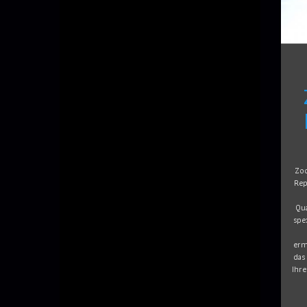
Zoo
Rep
Qu
spe
erm
das
Ihre