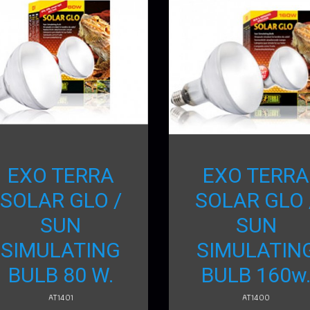
EXO TERRA
EXO TERRA
SOLAR GLO /
SOLAR GLO 
SUN
SUN
SIMULATING
SIMULATIN
BULB 80 W.
BULB 160w
AT1401
AT1400