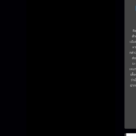
R
สำ
เข้ม
หา
กล่า
ส่
ระ
เหมา
เลี้
ว่า
ฝาก