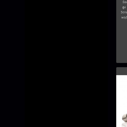
ร้
สูง
วิตา
พฤติ