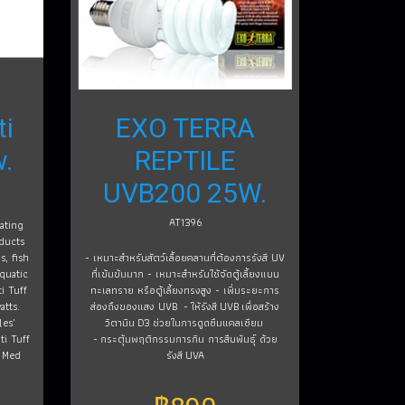
ti
EXO TERRA
w.
REPTILE
UVB200 25W.
AT1396
ating
oducts
s, fish
- เหมาะสำหรับสัตว์เลื้อยคลานที่ต้องการรังสี UV
quatic
ที่เข้มข้นมาก - เหมาะสำหรับใช้จัดตู้เลี้ยงแบบ
i Tuff
ทะเลทราย หรือตู้เลี้ยงทรงสูง - เพิ่มระยะการ
tts.
ส่องถึงของแสง UVB - ให้รังสี UVB เพื่อสร้าง
les'
วิตามิน D3 ช่วยในการดูดซึมแคลเซียม
i Tuff
- กระตุ้นพฤติกรรมการกิน การสืบพันธุ์ ด้วย
o Med
รังสี UVA