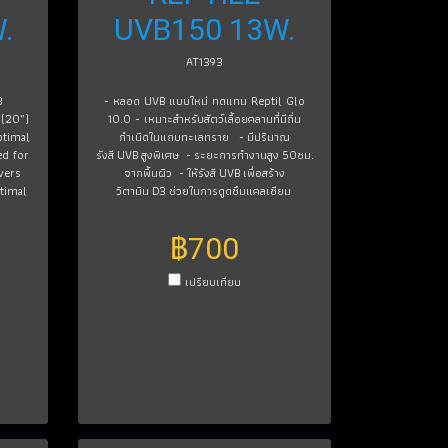
.
UVB150 13W.
AT1393
3
- หลอด UVB แบบใหม่ ทดแทน Reptil Glo
 (20”)
10.0 - เหมาะสำหรับสัตว์เลื้อยคลานที่มีถิ่น
ptimal
กำเนิดในแถบทะเลทราย - มีปริมาณ
d for
รังสี UVB สูงพิเศษ - ระยะการทำงานสูง 50ซม.
vers
จากพื้นผิว - ให้รังสี UVB เพื่อสร้าง
timal
วิตามิน D3 ช่วยในการดูดซึมแคลเซียม
฿700
เปรียบเทียบ