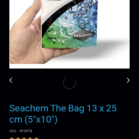
Seachem The Bag 13 x 25
cm (5"x10")
SKU : AT0978