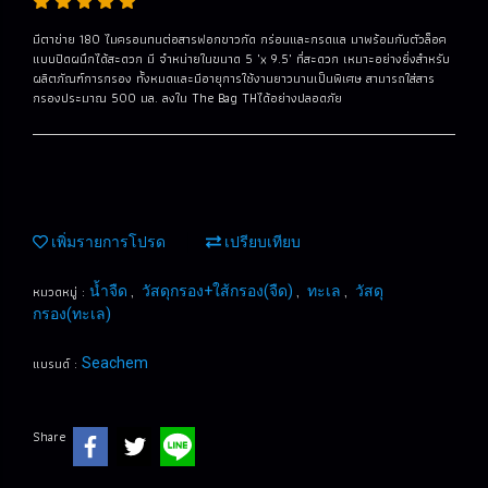
มีตาข่าย 180 ไมครอนทนต่อสารฟอกขาวกัด กร่อนและกรดแล มาพร้อมกับตัวล็อค
แบบปิดผนึกได้สะดวก มี จําหน่ายในขนาด 5 "x 9.5" ที่สะดวก เหมาะอย่างยิ่งสําหรับ
ผลิตภัณฑ์การกรอง ทั้งหมดและมีอายุการใช้งานยาวนานเป็นพิเศษ สามารถใส่สาร
กรองประมาณ 500 มล. ลงใน The Bag THได้อย่างปลอดภัย
เพิ่มรายการโปรด
เปรียบเทียบ
หมวดหมู่ :
,
,
,
น้ำจืด
วัสดุกรอง+ใส้กรอง(จืด)
ทะเล
วัสดุ
กรอง(ทะเล)
แบรนด์ :
Seachem
Share