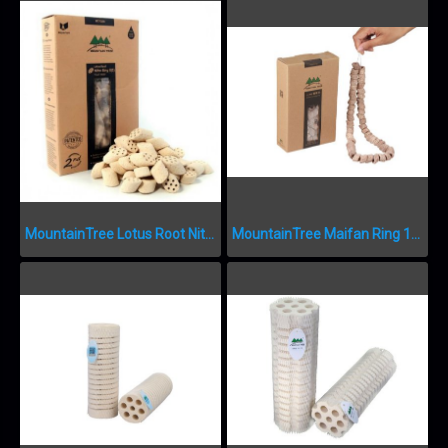
MountainTree Lotus Root Nitro Ring II MTF209
MountainTree Maifan Ring 1L MTF223