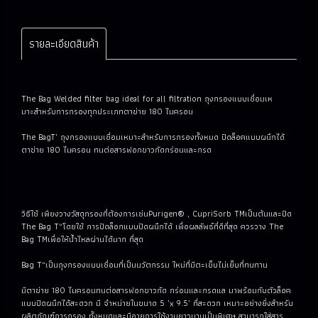
รายละเอียดสินค้า
The Bag Welded filter bag ideal for all filtration ถุงกรองแบบเชื่อมเห
มาะสําหรับการกรองทุกประเภทตาข่าย 180 ไมครอน
The BagT" ถุงกรองแบบเชื่อมเหมาะสําหรับการกรองทั้งหมด ปิดล็อคแบบผนึกได้
ตาข่าย 180 ไมครอน ทนต่อสารฟอกขาวกัดกร่อนและกรด
วิธีใช้ เพียงวางวัสดุกรองที่ต้องการเช่นPurigen® , CupriSorb TMเป็นต้นและปิด
The Bag T“โดยใช้ การปิดล็อกแบบปิดผนึกได้ เพื่อผลลัพธ์ที่ดีที่สุด ควรวาง The
Bag TMเพื่อให้น้ําไหลผ่านได้มาก ที่สุด
Bag T“เป็นถุงกรองแบบเชื่อมที่เป็นนวัตกรรม ใหม่ที่มีตะเข็บไม่เย็บที่ทนทาน
มีตาข่าย 180 ไมครอนทนต่อสารฟอกขาวกัด กร่อนและกรดแล มาพร้อมกับตัวล็อค
แบบปิดผนึกได้สะดวก มี จําหน่ายในขนาด 5 "x 9.5" ที่สะดวก เหมาะอย่างยิ่งสําหรับ
ผลิตภัณฑ์การกรอง ทั้งหมดและมีอายุการใช้งานยาวนานเป็นพิเศษ สามารถใส่สาร