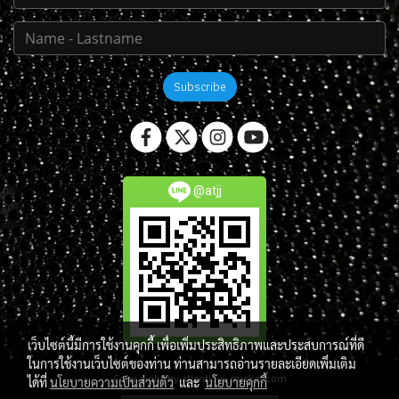
Subscribe
@atjj
เว็บไซต์นี้มีการใช้งานคุกกี้ เพื่อเพิ่มประสิทธิภาพและประสบการณ์ที่ดี
ในการใช้งานเว็บไซต์ของท่าน ท่านสามารถอ่านรายละเอียดเพิ่มเติม
Copy right by atlantis-jj-market.com
ได้ที่
นโยบายความเป็นส่วนตัว
และ
นโยบายคุกกี้