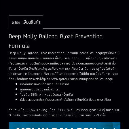
รายละเอียดสินค้า
Deep Molly Balloon Bloat Prevention
Formula
Deep Molly Balloon Bloat Prevention Formula อาหารปลาบอลลูนสูตรป้องกัน
การหงายท้อง ย่อยง่าย ช่วยขับลม ที่พัฒนาและออกแบบมาเพื่อแก้ปัญหาปลาหงาย
ท้องโดยเฉพาะ จบฝันร้ายของคนเลี้ยงปลาทอง ด้วยส่วนผสมของจมูกข้าวสาลี ถั่ว
ลันเตา จิ้งหรีด วีทเจิร์มหมักสูตรลับเฉพาะ กระเทียม วิตามิน แร่ธาตุ โปรไบโอติก
และสารอาหารอีกมากมาย ที่จะช่วยให้ปลาย่อยอาหาร ได้ดีขึ้น และป้องกันการหงาย
ท้องหรือเสียการทรงตัวได้สูงถึง 99% จุดเด่นช่วยรักษาสมดุลของตัวปลาบอลลูน
ป้องกันการหงายท้องจากแก๊ชในลำไส้
สุดยอดส่วนผสมจากถั่วลั่นเตา
โปรตีน 38% จากหนอนไหมและจิ้งหรีด
มีส่วนผสมจากวัตถุดิบธรรมชาติ ถั่วลันเตา วีทเจิร์ม ขิงและกระเทียม
ลักษณะเม็ด : Slow sinking เม็ดจมช้า เหมาะกับปลาบอลลูนทุกสายพันธุ์ ขนาด 100
G. วิธีใช้ : ให้อาหารในปริมาณที่ปลากินหมดภายใน 5 นาที วันละ 2-3 ครั้ง