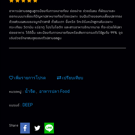
อาหารปลาบอลลูนสูตรป้องกันการหงายท้อง ย่อยง่าย ช่วยขับลม ที่พัฒนาและ
ออกแบบมาเพื่อแก้ปัญหาปลาหงายท้องโดยเฉพาะ จบฝันร้ายของคนเลี้ยงปลาทอง
ด้วยส่วนผสมของจมูกข้าวสาลี ถั่วลันเตา จิ้งหรีด วีทเจิร์มหมักสูตรลับเฉพาะ
กระเทียม วิตามิน แร่ธาตุ โปรไบโอติก และสารอาหารอีกมากมาย ที่จะช่วยให้ปลา
ย่อยอาหาร ได้ดีขึ้น และป้องกันการหงายท้องหรือเสียการทรงตัวได้สูงถึง 99% จุด
เด่นช่วยรักษาสมดุลของตัวปลาบอลลูน
เพิ่มรายการโปรด
เปรียบเทียบ
หมวดหมู่ :
,
น้ำจืด
อาหารปลา Food
แบรนด์ :
DEEP
Share