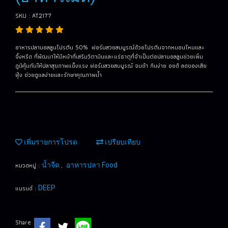
SKU : AT2177
อาหารปลาบอลลูนโปรตีน 50% ฟอร์มสวยสมบูรณ์ด้วยโปรตีนจากหนอนไหมและ
จิ้งหรีด ที่พัฒนาให้มีหน้าที่เสริมวิตามินและแร่ธาตุที่จำเป็นต่อปลาบอลลูนช่วยเพิ่ม
ภูมิคุ้มกันให้ปลาสุขภาพแข็งแรง ฟอร์มสวยสมบูรณ์ จมช้า กินง่าย อยดี ลดของเสีย
ฟุ้ง ช่วยดูแลง่ายและรักษาคุณภาพน้ำ
เพิ่มรายการโปรด
เปรียบเทียบ
หมวดหมู่ :
,
น้ำจืด
อาหารปลา Food
แบรนด์ :
DEEP
Share