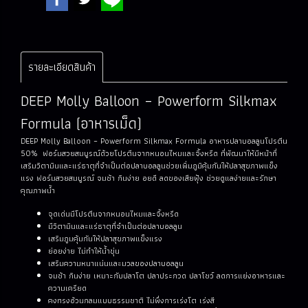
รายละเอียดสินค้า
DEEP Molly Balloon – Powerform Silkmax
Formula (อาหารเม็ด)
DEEP Molly Balloon – Powerform Silkmax Formula อาหารปลาบอลลูนโปรตีน
50% ฟอร์มสวยสมบูรณ์ด้วยโปรตีนจากหนอนไหมและจิ้งหรีด ที่พัฒนาให้มีหน้าที่
เสริมวิตามินและแร่ธาตุที่จำเป็นต่อปลาบอลลูนช่วยเพิ่มภูมิคุ้มกันให้ปลาสุขภาพแข็ง
แรง ฟอร์มสวยสมบูรณ์ จมช้า กินง่าย อยดี ลดของเสียฟุ้ง ช่วยดูแลง่ายและรักษา
คุณภาพน้ำ
จุดเด่นมีโปรตีนจากหนอนไหมและจิ้งหรีด
มีวิตามินและแร่ธาตุที่จำเป็นต่อปลาบอลลูน
เสริมภูมคุ้มกันให้ปลาสุขภาพแข็งแรง
ย่อยง่าย ไม่ทำให้น้ำขุ่น
เสริมความหนาแน่นและมวลของปลาบอลลูน
จมช้า กินง่าย เหมาะกับปลาโต ปลาประกวด ปลาโชว์ ลดการแย่งอาหารและ
ความเครียด
คงทรงอ้วนกลมแบบธรรมชาติ ไม่พึ่งการเร่งโต เร่งสี