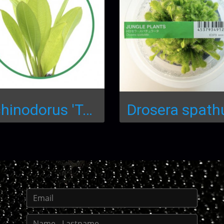
Echinodorus 'Tanzende Feuerfeder' LC068