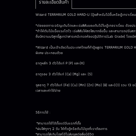
รายละเอียดสินค้า
Wizard TERRARIUM GOLD HARD-U (ปุ๋ยสำหรับไม้ชื้นหรือตู้เทราเรี่ยม
*ต่อยอดการเจริญเติบโตและเร่งสีสันของต้นไม้ในตู้เทอราเรี่ยม ด้วยประ
*ทำให้ต้นไม้แข็งแรงโตไว เร่งสีสันให้สดใสมากยิ่งขึ้น และสามารถปรั
ซึ่งมีความบริสุทธิ์สูงกว่าสารเคมีเกรดห้องปฏิบัติการ(Lab Grade) โดยมี
*Wizard เป็นเจ้าเดียวในประเทศไทยที่ทำปุ๋ยสูตร TERRARIUM GOLD HA
พิเศษ ประกอบด้วย
ธาตุหลัก 3 ตัวได้แก่ P (P) และ(K)
ธาตุรอง 3 ตัวได้แก่ (Ca) (Mg) และ (S)
จุลธาตุ 7 ตัวได้แก่ (Fe) (Cu) (Mn) (Zn) (Mo) (B) และ(CI) รวม 13 
เวลาและค่าใช้จ่าย
วิธีการใช้ :
*สามารถใช้ได้ตั้งแต่วันแรกที่ตั้ง
*พ่นใส่ทุกๆ 2 วัน ให้ทั่วตู้หรือต้นไม้จุดที่เราต้องการ
*สามารถใส่เกินโดสได้ไม่ส่งผลต่อสิ่งมีชีวิต