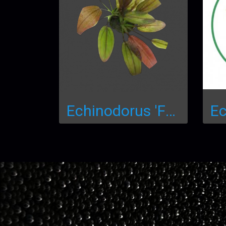
Echinodorus 'Fantastic color' LC332