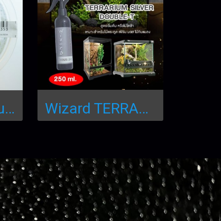
Drosera spathulata IC373
Wizard TERRARIUM SILVER DOUBLE-T (ปุ๋ยสำหรับไม้ชื้นหรือตู้เทราเรี่ยม)