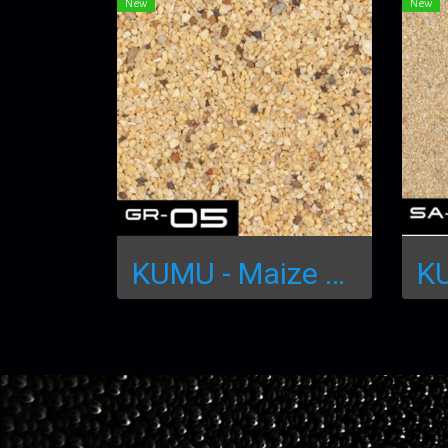
New
New
KUMU - Maize Gravel 250mL GR-05