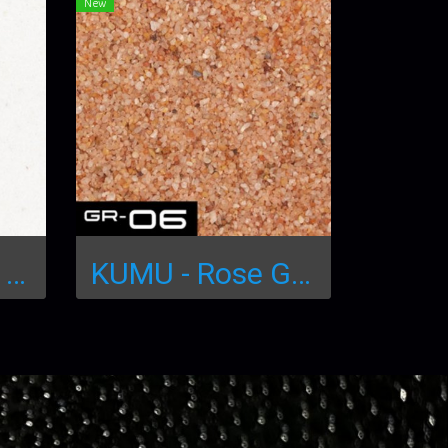
New
KUMU -Branco Sand 250mL SA-01
KUMU - Rose Gravel 250mL GR-06