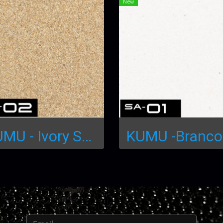
New
KUMU - Ivory Sand S 250mL SA-02