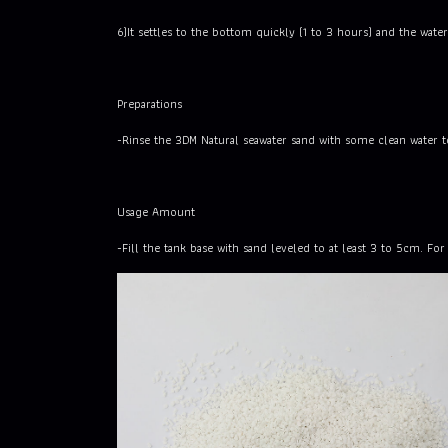
6)It settles to the bottom quickly (1 to 3 hours) and the wate
Preparations
-Rinse the 3DM Natural seawater sand with some clean water to w
Usage Amount
-Fill the tank base with sand leveled to at least 3 to 5cm. F