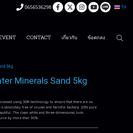
0656536298
TH
EVENT
CONTACT
เกี่ยวกับ
ข้อตกลง
and 5kg
ter Minerals Sand 5kg
rocessed using 3DM technology to ensure that there are no
 is absolutely free of viruses and harmful bacteria. 2)Its pure
utiful. The clean white and three-dimensional look,
source by more than 30%.