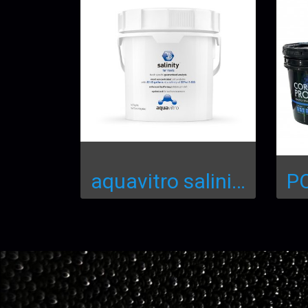
aquavitro salinity salt 2.72kg.