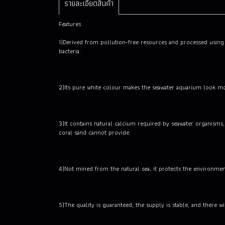
รายละเอียดสินค้า
Features
1)Derived from pollution-free resources and processed using 
bacteria.
2)Its pure white colour makes the seawater aquarium look mo
3)It contains natural calcium required by seawater organis
coral sand cannot provide.
4)Not mined from the natural sea, it protects the environme
5)The quality is guaranteed, the supply is stable, and there w