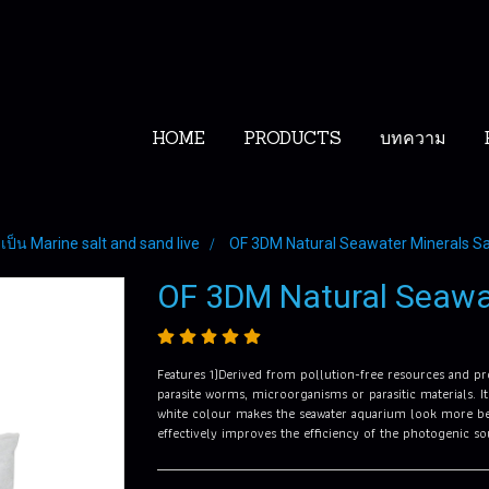
HOME
PRODUCTS
บทความ
ป็น Marine salt and sand live
OF 3DM Natural Seawater Minerals S
OF 3DM Natural Seawa
Features 1)Derived from pollution-free resources and p
parasite worms, microorganisms or parasitic materials. It
white colour makes the seawater aquarium look more bea
effectively improves the efficiency of the photogenic 