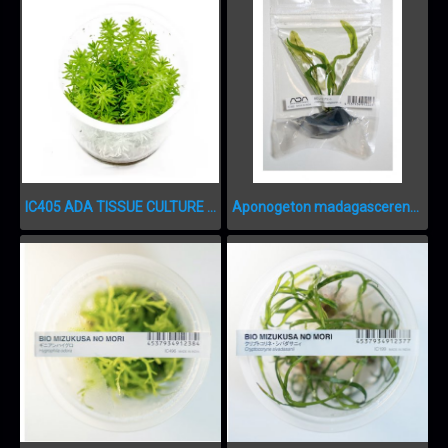
IC405 ADA TISSUE CULTURE - POGOSTEMON ERECTUS
Aponogeton madagascerensis IC300