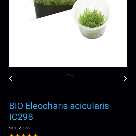
BIO Eleocharis acicularis
IC298
SKU : AT1633