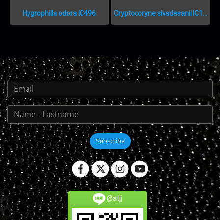
Hygrophilla odora IC496
Cryptocoryne sivadasanii IC199
Subscribe
@atjj