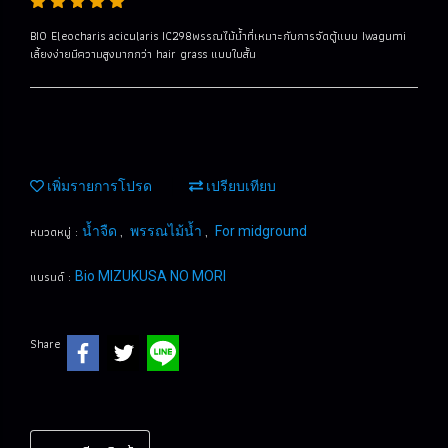
BIO Eleocharis acicularis IC298พรรณไม้น้ำที่เหมาะกับการจัดตู้แบบ Iwagumi
เลี้ยงง่ายมีความสูงมากกว่า hair grass แบบใบสั้น
เพิ่มรายการโปรด
เปรียบเทียบ
หมวดหมู่ :
,
,
น้ำจืด
พรรณไม้น้ำ
For midground
แบรนด์ :
Bio MIZUKUSA NO MORI
Share