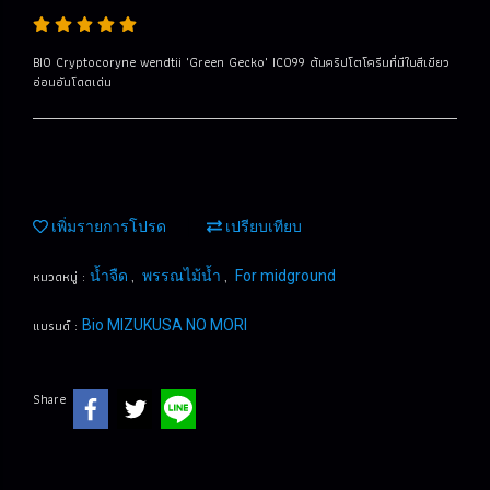
BIO Cryptocoryne wendtii 'Green Gecko' IC099 ต้นคริปโตโครีนที่มีใบสีเขียว
อ่อนอันโดดเด่น
เพิ่มรายการโปรด
เปรียบเทียบ
หมวดหมู่ :
,
,
น้ำจืด
พรรณไม้น้ำ
For midground
แบรนด์ :
Bio MIZUKUSA NO MORI
Share