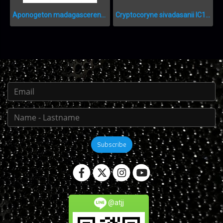
Aponogeton madagascerensis IC300
Cryptocoryne sivadasanii IC199
Subscribe
@atjj