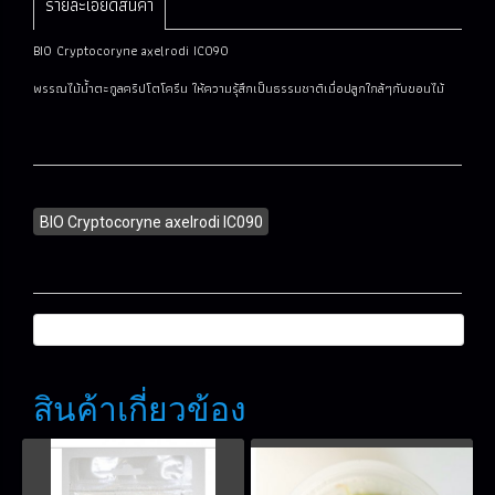
รายละเอียดสินค้า
BIO Cryptocoryne axelrodi IC090
พรรณไม้น้ำตะกูลคริปโตโครีน ให้ความรุ้สึกเป็นธรรมชาติเมื่อปลูกใกล้ๆกับขอนไม้
BIO Cryptocoryne axelrodi IC090
สินค้าเกี่ยวข้อง