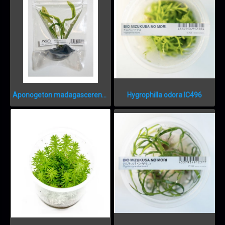
Aponogeton madagascerensis IC300
Hygrophilla odora IC496