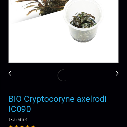
BIO Cryptocoryne axelrodi
IC090
SKU : AT1619