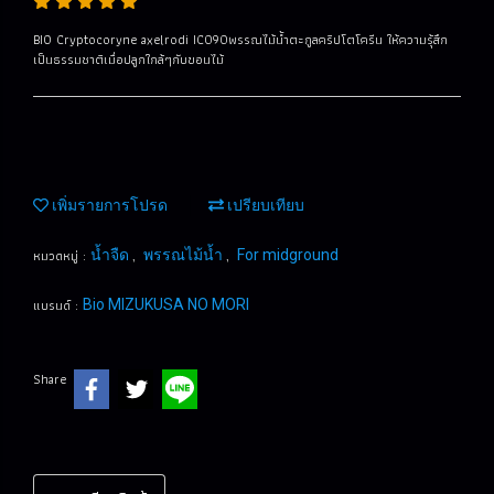
BIO Cryptocoryne axelrodi IC090พรรณไม้น้ำตะกูลคริปโตโครีน ให้ความรุ้สึก
เป็นธรรมชาติเมื่อปลูกใกล้ๆกับขอนไม้
เพิ่มรายการโปรด
เปรียบเทียบ
หมวดหมู่ :
,
,
น้ำจืด
พรรณไม้น้ำ
For midground
แบรนด์ :
Bio MIZUKUSA NO MORI
Share