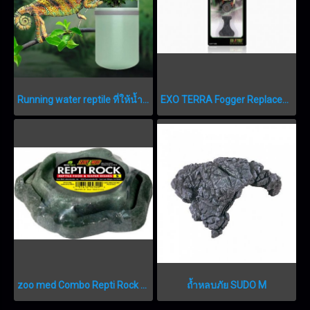
Running water reptile ที่ให้น้ำคาเมเลี่ยนอุปกรณ์ให้น้ำกิ้งก่าคาเมเลี่ยน หรือสัตว์ที่ต้องการน้ำที่ไหลจากใบไม้ -ทำงานเงียบ -น้ำที่ใช้กลับมาใหม่ผ่านฟิวส์เตอร์กรองเศษสกปรก -เล็กกระทัดลัด
EXO TERRA Fogger Replacement Parts PT-2082
zoo med Combo Repti Rock Food and Water Dishes
ถ้ำหลบภัย SUDO M