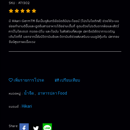
SKU : AT1302
มี Hikari-GermTM ซึ่งเป็นจุลินทรีย์ชนิดดีมีประโยชน์ (โปรไบโอติกส์) ช่วยให้ระบบ
ย่อยทำงานดีขึ้นและดูดซึมสารอาหารได้อย่างเต็มที่ อุดมด้วยโปรตีนจากพืชและสัตว์
คาร์โบไฮเดรต กรดอะมิโน และไขมัน ในสัดส่วนที่สมดุล ปลาจึงมีอัตราการเจริญ
เติบโตที่ดี นอกจากนี้ยังมีวิตามินอีและวิตามินซีช่วยส่งเสริมระบบภูมิคุ้มกัน ปลาทอง
จึงมีสุขภาพแข็งแรง
เพิ่มรายการโปรด
เปรียบเทียบ
หมวดหมู่ :
,
น้ำจืด
อาหารปลา Food
แบรนด์ :
Hikari
Share