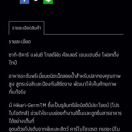
รายละเอียดสินค้า
รายละเอียด
ซากิ-ฮิคาริ แฟนซี โกลด์ฟิช คัลเลอร์ เอนแฮนซิ่ง โฟลทติ้ง
ไทป์
อาหารระดับพรีเมี่ยมชนิดเม็ดลอยน้ำสำหรับปลาทองคุณภาพ
สูง สูตรเร่งสีและป้องกันสีซีดจาง พัฒนาให้เห็นศักยภาพ
ที่แท้จริง
มี Hikari-GermTM ซึ่งเป็นจุลินทรีย์ชนิดดีมีประโยชน์ (โปร
ไบโอติกส์) ช่วยให้ระบบย่อยทำงานดีขึ้นและดูดซึมสารอาหาร
ได้อย่างเต็มที่
อุดมด้วยโปรตีนจากพืชและสัตว์ คาร์โบไฮเดรต กรดอะมิโน