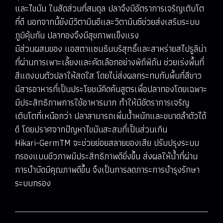
และไขมัน ในสัดส่วนที่สมดุล ปลาจึงมีอัตราการเจริญเติบโต
ที่ดี นอกจากนี้ยังมีวิตามินอีและวิตามินซีช่วยส่งเสริมระบบ
ภูมิคุ้มกัน ปลาทองจึงมีสุขภาพแข็งแรง
มีส่วนผสมของ แอสตาแซนธินบริสุทธิ์และสาหร่ายสไปรูลิน่า
ที่ผ่านการเพาะเลี้ยงและคัดเลือกอย่างพิถีพิถัน ช่วยเร่งพื้นที่
สีแดงบนตัวปลาให้สดใส โดยไม่ส่งผลกระทบกับพื้นที่สีขาว
มีสารอาหารที่เป็นประโยชน์คิดค้นสูตรเพื่อปลาทองโดยเฉพาะ
มีประสิทธิภาพการใช้อาหารมาก ทำให้มีอัตราการเจริญ
เติบโตที่เหนือกว่า ปลาสามารถเพิ่มน้ำหนักและขนาดลำตัวได้
ดี โดยปราศจากปัญหาไขมันสะสมที่เป็นส่วนเกิน
Hikari-GermTM จะช่วยย่อยสลายของเสีย ปรับปรุงระบบ
กรองแบบชีวภาพมีประสิทธิภาพดียิ่งขึ้น ส่งผลให้น้ำที่ผ่าน
การบำบัดมีคุณภาพดีขึ้น จึงเป็นการลดภาระการบำรุงรักษา
ระบบกรอง