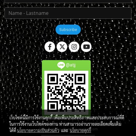
Subscribe
@atjj
เว็บไซต์นี้มีการใช้งานคุกกี้ เพื่อเพิ่มประสิทธิภาพและประสบการณ์ที่ดี
ในการใช้งานเว็บไซต์ของท่าน ท่านสามารถอ่านรายละเอียดเพิ่มเติม
Copy right by atlantis-jj-market.com
ได้ที่
นโยบายความเป็นส่วนตัว
และ
นโยบายคุกกี้