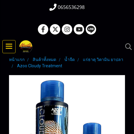
0656536298
หน้าแรก
สินค้าทั้งหมด
น้ำจืด
แร่ธาตุ วิตามิน ยาปลา
Azoo Cloudy Treatment