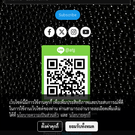
Subscribe
@atjj
เว็บไซต์นี้มีการใช้งานคุกกี้ เพื่อเพิ่มประสิทธิภาพและประสบการณ์ที่ดี
ในการใช้งานเว็บไซต์ของท่าน ท่านสามารถอ่านรายละเอียดเพิ่มเติม
Copy right by atlantis-jj-market.com
ได้ที่
นโยบายความเป็นส่วนตัว
และ
นโยบายคุกกี้
ผู้เข้าชมวันนี้
1,903
ตั้งค่าคุกกี้
ยอมรับทั้งหมด
Powered by
MakeWebEasy.com