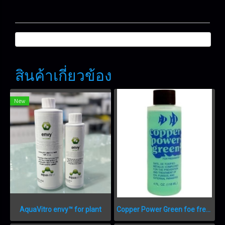
สินค้าเกี่ยวข้อง
New
AquaVitro envy™ for plant
Copper Power Green foe freshwater 4oz 118ml.