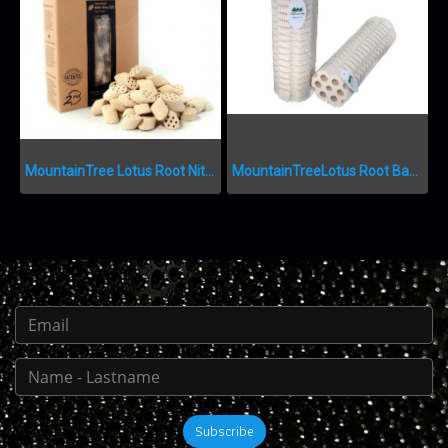
MountainTree Lotus Root Nitro Ring II MTF209
MountainTreeLotus Root Bacteria House III
Subscribe