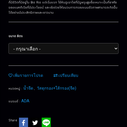
ที่มีชีวิตที่มีอยู่ใน Bio Rio แต่เริ่มแรก ใช้หินภูเขาไฟที่มีรูพรุนสูงซึ่งเหมาะเป็นที่อาศัย
ของแบคทีเรียที่มีประโยชน์ และยังช่วยให้ขบวนการกรองแบบชีวภาพสามารถเกิดขึ้น
ได้อย่างมีประสิทธิภาพและยาวนาน
ขนาด ลิตร
เพิ่มรายการโปรด
เปรียบเทียบ
หมวดหมู่ :
,
น้ำจืด
วัสดุกรอง+ใส้กรอง(จืด)
แบรนด์ :
ADA
Share