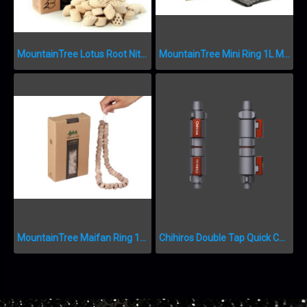
MountainTree Lotus Root Nitro Ring II MTF209
MountainTree Mini Ring 1L MTF225
MountainTree Maifan Ring 1L MTF223
Chihiros Double Tap Quick Connector