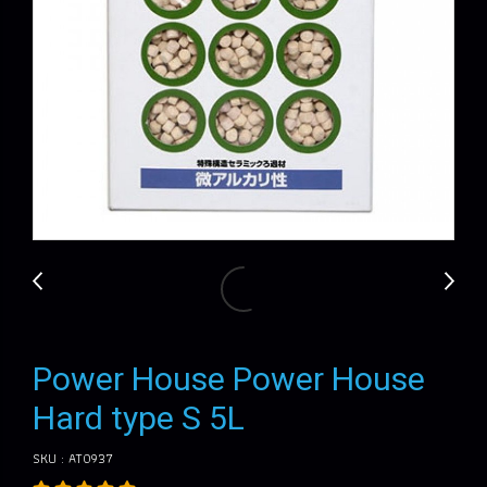
Power House Power House
Hard type S 5L
SKU : AT0937