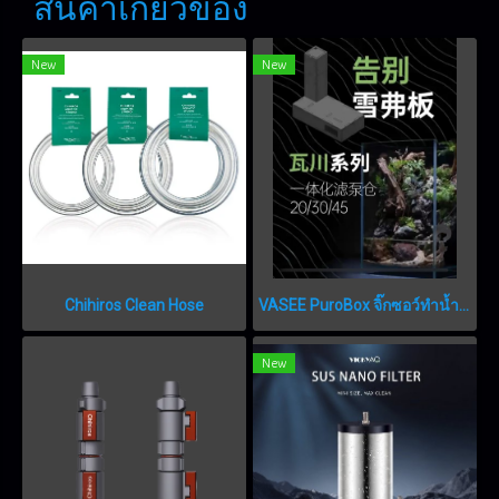
สินค้าเกี่ยวข้อง
New
New
Chihiros Clean Hose
VASEE PuroBox จิ๊กซอว์ทำน้ำตกสำเร็จรูป
New