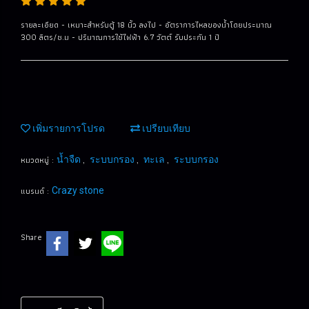
รายละเอียด - เหมาะสำหรับตู้ 18 นิ้ว ลงไป - อัตราการไหลของน้ำโดยประมาณ
300 ลิตร/ช.ม - ปริมาณการใช้ไฟฟ้า 6.7 วัตต์ รับประกัน 1 ปี
เพิ่มรายการโปรด
เปรียบเทียบ
หมวดหมู่ :
,
,
,
น้ำจืด
ระบบกรอง
ทะเล
ระบบกรอง
แบรนด์ :
Crazy stone
Share