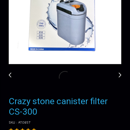
Crazy stone canister filter
CS-300
SKU : AT0857