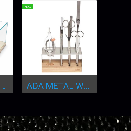
New
DOOA Neo Glass Wood base
ADA METAL WOOD TOOL STAND