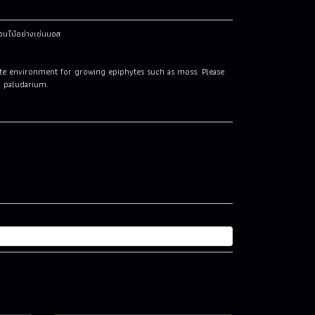
อนไม้อย่างเช่นมอส
iate environment for growing epiphytes such as moss. Please
d paludarium.