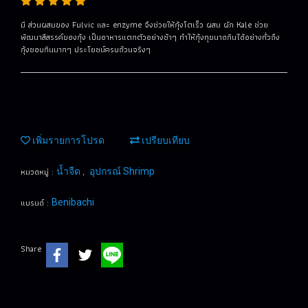
มี ส่วนผสมของ Fulvic และ enzyme จึงช่วยให้กุ้งโตเร็ว ผสม ผัก Kale ช่วย
พัฒนาสีสรรค์ของกุ้ง เป็นอาหารแตกตัวอย่างช้าๆ ทำให้กุ้งทุขนาดกินได้อย่างทั่วถึง
กุ้งชอบกินมากๆ ประโยชน์ครบถ้วนจริงๆ
เพิ่มรายการโปรด
เปรียบเทียบ
หมวดหมู่ :
,
น้ำจืด
อุปกรณ์ Shrimp
แบรนด์ :
Benibachi
Share