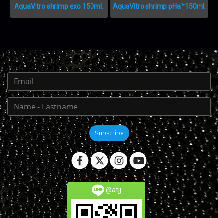
AquaVitro shrimp exo 150ml.
AquaVitro shrimp pHa™150ml.
Subscribe
@atjj