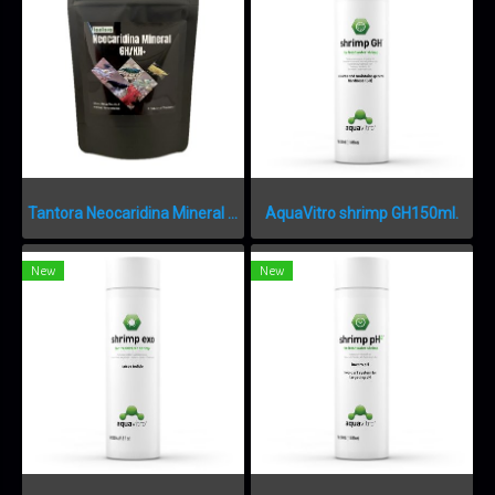
Tantora Neocaridina Mineral GH/KH+50g.
AquaVitro shrimp GH150ml.
New
New