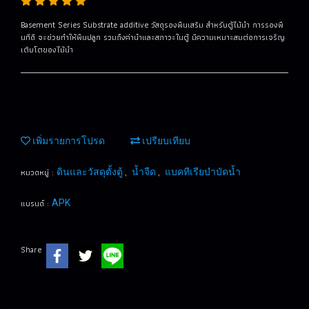
Basement Series Substrate additive วัสดุรองพืนเสริม สำหรับตู้ไม้นํา การรองพื
นทีดี จะช่วยทำให้พืนปลูก รวมถึงค่านําและสภาวะในตู้ มีความเหมาะสมต่อการเจริญ
เติบโตของไม้นํา
เพิ่มรายการโปรด
เปรียบเทียบ
หมวดหมู่ :
,
,
ดินและวัสดุตั้งตู้
น้ำจืด
แบคทีเรียบำบัดน้ำ
แบรนด์ :
APK
Share