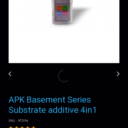
APK Basement Series
Substrate additive 4in1
SKU : AT0116