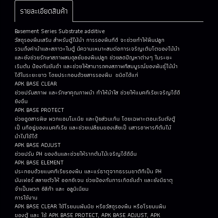
รายละเอียดสินค้า
Basement Series Substrate additive
วัสดุรองพืนเสริม สำหรับตู้ไม้นํา การรองพืนทีดี จะช่วยทำให้พืนปลูก
รวมถึงค่านําและสภาวะในตู้ มีความเหมาะสมต่อการเจริญเติบโตของไม้นํา
และยังช่วยรักษาสภาพสมดุลย์ของพืนปลูก ช่วยลดปัญหาต่างๆ ในระยะ
เริมต้น ป้องกันชันดำ และช่วยให้สามารถคงสภาพทีสมบูรณ์ของพันธ์ุไม้นํา
ได้ในระยะยาว โดยประกอบด้วยสารรองพืน ชนิดได้แก่
APK BASE CLEAR
ช่วยปรับสภาพ และรักษาคุณภาพนํา ทำให้นําใส ช่วยให้แบคทีเรียเจริญได้ดี
ยิงขึน
APK BASE PROTECT
ช่วยดูดสารพิษ พวกแอมโมเนีย และปุ๋ยส่วนเกิน โดยเฉพาะตอนเริมตังตู้
เป็ นทีอยู่ของแบคทีเรีย และช่วยเปลียนของเสียเป็ นสารอาหารทีต้นไม้
นำไปใช้ได้
APK BASE ADJUST
ช่วยปรับ PH ของดินและช่วยให้รากต้นไม้เจริญได้ดีขึน
APK BASE ELEMENT
ประกอบด้วยแบคทีเรียรองพืน และแร่ธาตุจากธรรมชาติทีเป็น PH
บับเฟอร์ สลายตัวให้ ออกซิเจน ช่วยป้องกันการเกิดชันดำ และยังมีธาตุ
จำเป็นพวก ซิลิก้า และ อลูมิเนียม
การใช้งาน
APK BASE CLEAR ใช้โรยบนพัมมิช หรือวัสดุรองพืน หรือโรยบนพืน
ของตู้ และ ใช้ APK BASE PROTECT, APK BASE ADJUST, APK