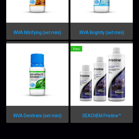
INVA Nitrifying (set mini)
INVA Brightly (set mini)
New
INVA Denitrate (set mini)
SEACHEM Pristine™