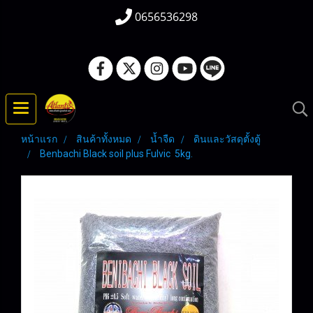
0656536298
หน้าแรก
สินค้าทั้งหมด
น้ำจืด
ดินและวัสดุตั้งตู้
Benbachi Black soil plus Fulvic 5kg.