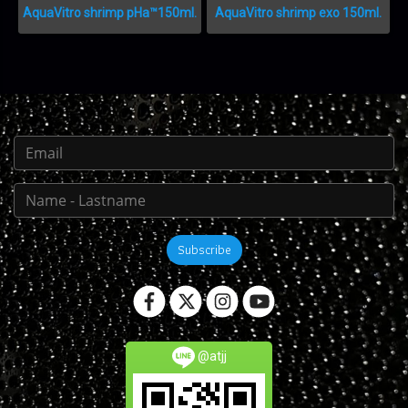
AquaVitro shrimp pHa™150ml.
AquaVitro shrimp exo 150ml.
Subscribe
@atjj