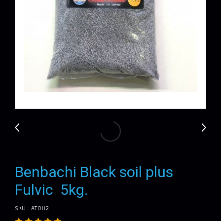
Benbachi Black soil plus
Fulvic 5kg.
SKU : AT0112