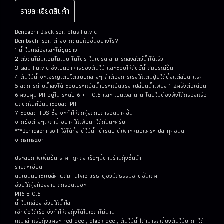
รายละเอียดสินค้า
Benbachi Black soil plus Fulvic
Benibachi soil ต่างจากดินยี่ห้ออื่นอย่างไร?
1 น้ำไ่ม่เหลืองและไม่ขุ่นขาว
2 ตัวดินไม่มีแอมโมเนีย ไนไตร ไนเตรด สามารถลงสัตว์น้ำได้เร็ว
3 ผสม Fulvic ซึ่งเป็นอาหารของต้นไม้ และช่วยให้สัตว์น้ำสมบูรณ์ขึ้น
4 ต้นไม้น้ำจะเจริญเติบโตแบบกลางๆ ถ้าต้องการเร่งให้เติมปุ๋ยได้ตั้งแต่สัปดาแรก
5 ลดการถ่ายน้ำลงได้ ช่วยประหยัดน้ำประหยัดแรง เปลี่ยนน้ำเพียง 1-2ครั้งต่อเดือน
6 ควบคุม PH อยู่ใน ระดับ 6 + - 0.5 และ เป็นเวลานาน โดยไม่ต้องพึ่งไส้กรองหรือ
ผลิตภัณฑ์อื่นมาช่วยลด PH
7 ช่วยลด TDS ซึ่ง จะทำให้ลูกกุ้งลูกปลารอดมากขึ้น
จากข้อต่างๆเหล่านี้ อยากให้เพื่อนๆได้กันนะครับ
***Benibachi soil ใช้ได้ทั้ง ตู้ไม้น้ำ ตู้เรดบี ตู้เพาะหมอแคระ ปลาทุกชนิด
จากamazon
ประสิธภาพเพิ่มขึ้น ราคา ถูกลง เร็วๆนี้ตามร้านกุ้งชั้นนำ
รายละเอียด
ดินเบนนิบาชิเเบล็ค ผสม fulvic แร่ธาตุฮิวมัสธรรมชาติชั้นเลิศ
ช่วยให้กุ้งท้องง่าย ลูกรอดเยอะ
PH6 ± 0.5
น้ำไม่เหลือง ช่วยให้น้ำใส
เซ็ทตัวได้เร็ว จึงทำให้ลงกุ้งได้ในเวลาไม่นาน
เหมาสำหรับกุ้งแคระ red bee , black bee , ต้นไม้น้ำ(สามารถเลี้ยงต้นไม้ยากๆได้