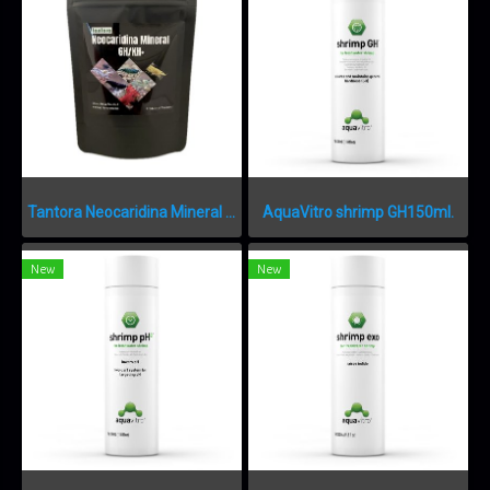
Tantora Neocaridina Mineral GH/KH+50g.
AquaVitro shrimp GH150ml.
New
New