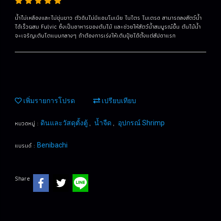
น้ำไ่ม่เหลืองและไม่ขุ่นขาว ตัวดินไม่มีแอมโมเนีย ไนไตร ไนเตรด สามารถลงสัตว์น้ำ
ได้เร็วผสม Fulvic ซึ่งเป็นอาหารของต้นไม้ และช่วยให้สัตว์น้ำสมบูรณ์ขึ้น ต้นไม้น้ำ
จะเจริญเติบโตแบบกลางๆ ถ้าต้องการเร่งให้เติมปุ๋ยได้ตั้งแต่สัปดาแรก
เพิ่มรายการโปรด
เปรียบเทียบ
หมวดหมู่ :
,
,
ดินและวัสดุตั้งตู้
น้ำจืด
อุปกรณ์ Shrimp
แบรนด์ :
Benibachi
Share