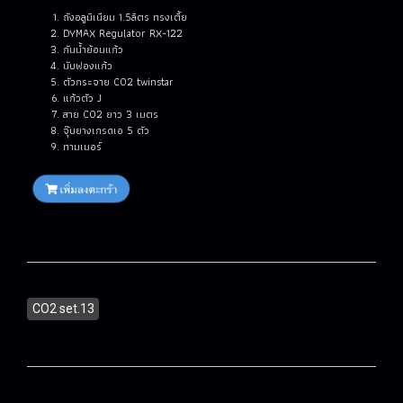
ถังอลูมิเนียม 1.5ลิตร ทรงเตี้ย
DYMAX Regulator RX-122
กันน้ำย้อนแก้ว
นับฟองแก้ว
ตัวกระจาย CO2 twinstar
แก้วตัว J
สาย CO2 ยาว 3 เมตร
จุ๊บยางเกรดเอ 5 ตัว
ทามเมอร์
CO2 set.13