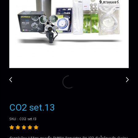
CO2 set.13
SKU : CO2 set.13
ถังอลูมิเนียม 1.5ลิตร ทรงเตี้ย DYMAX Regulator RX-122 กันน้ำย้อนแก้ว นับฟอง