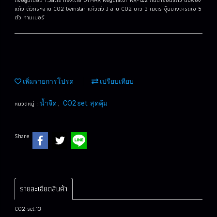
แก้ว ตัวกระจาย CO2 twinstar แก้วตัว J สาย CO2 ยาว 3 เมตร จุ๊บยางเกรดเอ 5
ตัว ทามเมอร์
เพิ่มรายการโปรด
เปรียบเทียบ
หมวดหมู่ :
,
น้ำจืด
CO2 set. สุดคุ้ม
Share
รายละเอียดสินค้า
CO2 set.13