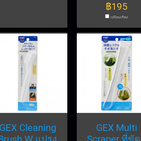
฿195
เปรียบเทียบ
GEX Cleaning
GEX Multi
Brush W แปรง
Scraper ที่ขัดต