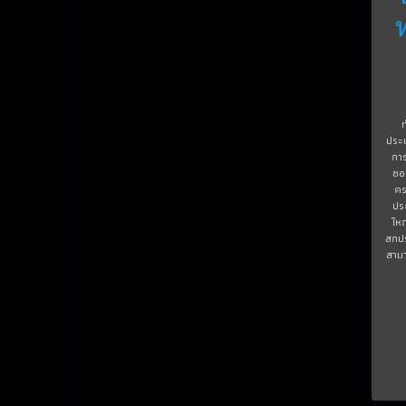
ประเ
กา
ซอ
คร
ปร
ใหญ
สกปร
สามา