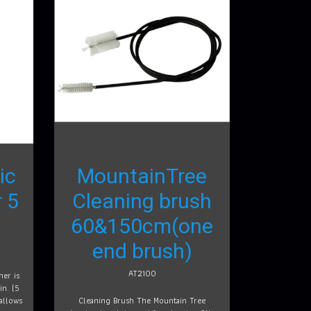
ic
MountainTree
 5
Cleaning brush
60&150cm(one
end brush)
AT2100
ner is
in. (5
allows
Cleaning Brush The Mountain Tree