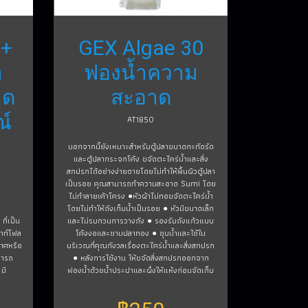
H+
GEX Algae 30
า
ฟองน้ำความ
าด
สะอาด
ณ์
AT1850
นอกจากนี้ยังเหมาะสำหรับตู้ปลาขนาดกะทัดรัด
และตู้ปลากระจกโค้ง ขจัดตะไคร่น้ำและสิ่ง
สกปรกได้อย่างง่ายดายโดยไม่ทำให้พื้นผิวตู้ปลา
เป็นรอย คุณสามารถทำความสะอาด Sumi โดย
ไม่ทำลายเค้าโครง ●หัวผ้าไม่ทอขจัดตะไคร่น้ำ
โดยไม่ทำให้ถังเก็บน้ำเป็นรอย ● หัวมีขนาดเล็ก
ี่เป็น
และไม่รบกวนการวางถัง ● รองรับถังแก้วแบบ
อาท์โฟล
โค้งงอและชามปลาทอง ● ชุบน้ำและใช้ใน
าศหรือ
บริเวณที่คุณกังวลเรื่องตะไคร่น้ำและสิ่งสกปรก
มารถ
● หลังการใช้งาน ให้ขจัดสิ่งสกปรกออกจาก
มี
ฟองน้ำด้วยน้ำประปาและผึ่งให้แห้งก่อนจัดเก็บ