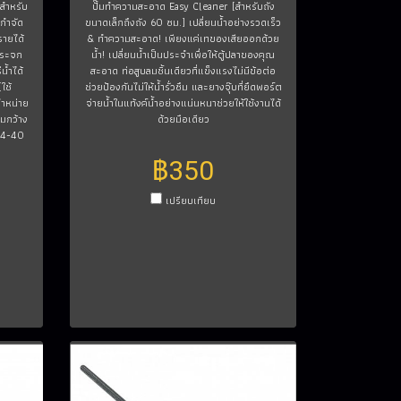
ยสำหรับ
ปั๊มทำความสะอาด Easy Cleaner [สำหรับถัง
กำจัด
ขนาดเล็กถึงถัง 60 ซม.] เปลี่ยนน้ำอย่างรวดเร็ว
ายได้
& ทำความสะอาด! เพียงแค่เทของเสียออกด้วย
ดกระจก
น้ำ! เปลี่ยนน้ำเป็นประจำเพื่อให้ตู้ปลาของคุณ
น้ำได้
สะอาด ท่อสูบลมชิ้นเดียวที่แข็งแรงไม่มีข้อต่อ
ใช้
ช่วยป้องกันไม่ให้น้ำรั่วซึม และยางจุ๊บที่ยึดพอร์ต
จำหน่าย
จ่ายน้ำในแท้งค์น้ำอย่างแน่นหนาช่วยให้ใช้งานได้
ามกว้าง
ด้วยมือเดียว
 24-40
฿350
เปรียบเทียบ