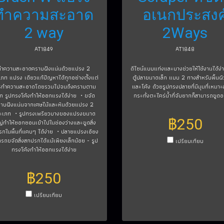
ทำความสะอาด
อเนกประสงค
2 way
2Ways
AT1849
AT1848
ทำความสะอาดคราบฝังแน่นด้วยแปรง 2
ดีไซน์แบบแท่งและบางช่วยให้ใช้งานได้ง่
ภท แปรง เดียวแก้ปัญหาได้ทุกอย่างตั้งแต่
ตู้ปลาขนาดเล็ก แบบ 2 ทางสำหรับพื้นผิ
รทำความสะอาดโดยรวมไปจนถึงคราบตาม
และโค้ง ด้วยรูปทรงปลายที่มีมุมที่เหมาะ
ก รูปทรงโค้งทำให้ออกแรงได้ง่าย ・ขจัด
กระทั่งตะไคร่น้ำที่จับยากก็สามารถขูด
าบฝังแน่นจากเศษไม้และหินด้วยแปรง 2
ะเภท ・รูปทรงเพรียวบางของแปรงขนาด
฿250
่ทำให้ซอกซอนเข้าไปในช่องว่างและขูดสิ่ง
กในพื้นที่แคบๆ ได้ง่าย ・ปลายแปรงเอียง
รถขจัดสิ่งสกปรกได้แม้เพียงเล็กน้อย - รูป
เปรียบเทียบ
ทรงโค้งทำให้ออกแรงได้ง่าย
฿250
เปรียบเทียบ