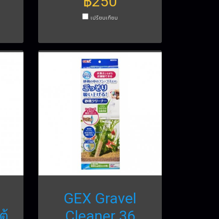
฿250
เปรียบเทียบ
GEX Gravel
ู้
Cleaner 36