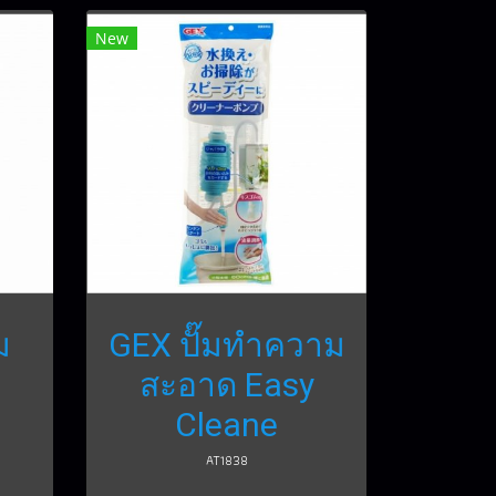
New
ม
GEX ปั๊มทำความ
สะอาด Easy
Cleane
AT1838