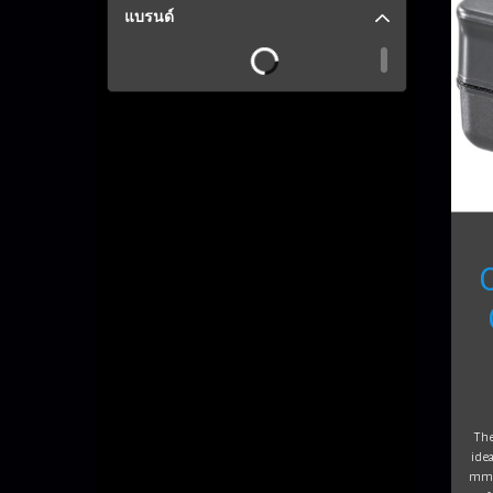
แบรนด์
The
ide
mm)