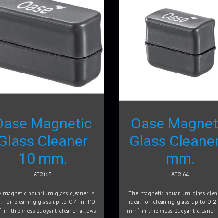
Oase Magnetic
Oase Magnet
Glass Cleaner
Glass Cleaner
10 mm.
mm.
AT2165
AT2164
 magnetic aquarium glass cleaner is
The magnetic aquarium glass clea
al for cleaning glass up to 0.4 in. (10
ideal for cleaning glass up to 0.2 
 in thickness Buoyant cleaner allows
mm) in thickness Buoyant cleaner 