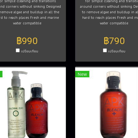
or simple cleaning and transitions
for simple cleaning and transiti
nd corners without sinking Designed
around corners without sinking De
 remove algae and buildup in all the
to remove algae and buildup in al
rd to reach places Fresh and marine
hard to reach places Fresh and m
water compatible
water compatible
฿990
฿790
เปรียบเทียบ
เปรียบเทียบ
New