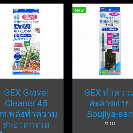
New
GEX Gravel
GEX ทำควา
Cleaner 45
สะอาดง่าย
m.พลังทำความ
Soujiya-san
สะอาดกรวด
AT1839