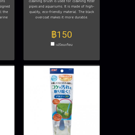
ons
cleaning brush is used for cleaning filter
signed
pipes and aquariums. It is made of high-
l the
quality, eco-friendly material. The black
arine
overcoat makes it more durable.
฿150
เปรียบเทียบ