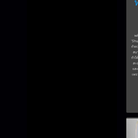
พล
"Shu
ทำคว
สบ
ทำให
สะด
และ
เพร