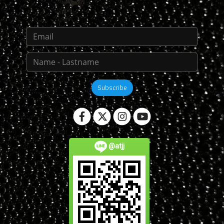
Subscribe
@atjj