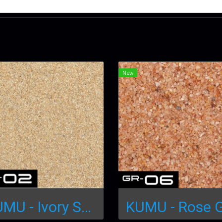
New
KUMU - Ivory Sand S 250mL SA-02