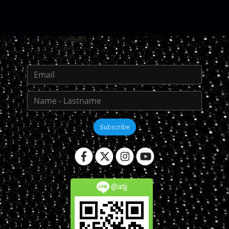
Subscribe
@atjj