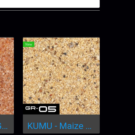
New
KUMU - Rose Gravel 250mL GR-06
KUMU - Maize Gravel 250mL GR-05