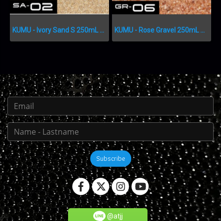
KUMU - Ivory Sand S 250mL SA-02
KUMU - Rose Gravel 250mL GR-06
Subscribe
@atjj