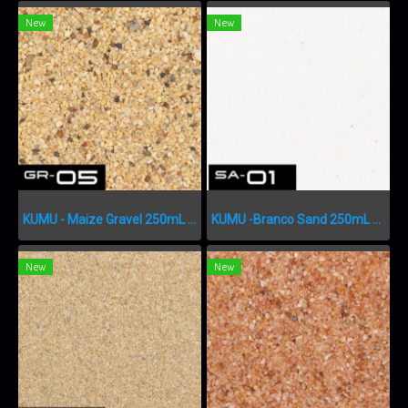
New
New
KUMU - Maize Gravel 250mL GR-05
KUMU -Branco Sand 250mL SA-01
New
New