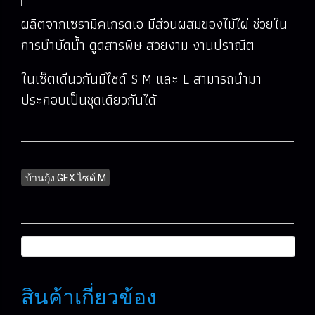
ผลิตจากเซรามิคเกรดเอ มีส่วนผสมของไม้ไผ่ ช่วยใน
การบำบัดน้ำ ดูดสารพิษ สวยงาม งานปราณีต
ในเซ็ตเดีนวกันมีไซด์ S M และ L สามารถนำมา
ประกอบเป็นชุดเดียวกันได้
บ้านกุ้ง GEX ไซด์ M
สินค้าเกี่ยวข้อง