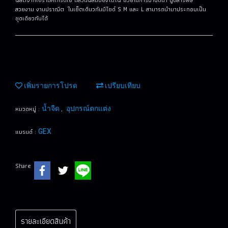
สวยงาม งานปราณีต ในเซ็ตเดีนวกันมีไซด์ S M และ L สามารถนำมาประกอบเป็น
ชุดเดียวกันได้
เพิ่มรายการโปรด
เปรียบเทียบ
หมวดหมู่ :
,
น้ำจืด
อุปกรณ์ตกแต่ง
แบรนด์ :
GEX
Share
รายละเอียดสินค้า