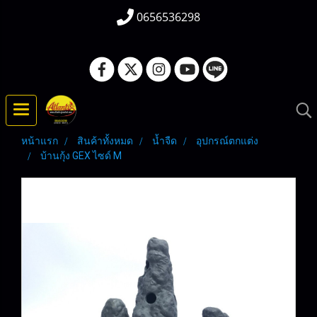
0656536298
หน้าแรก
สินค้าทั้งหมด
น้ำจืด
อุปกรณ์ตกแต่ง
บ้านกุ้ง GEX ไซด์ M