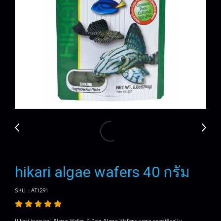
hikari algae wafers 40 กรัม
SKU : AT1291
Hikari tropical Algae Wafer 8.8oz Algae Wafers were specifically