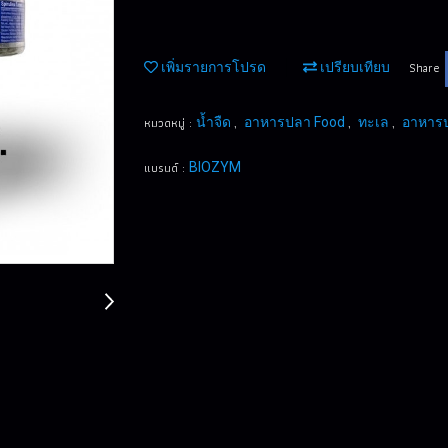
Share
เพิ่มรายการโปรด
เปรียบเทียบ
หมวดหมู่ :
,
,
,
น้ำจืด
อาหารปลา Food
ทะเล
อาหาร
แบรนด์ :
BIOZYM