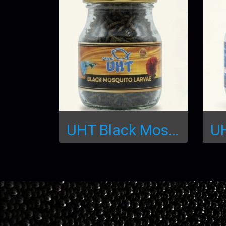
UHT Black Mosquito Larvae : อาหารลูกน้ำอบแห้งเกรดพรีเมียม