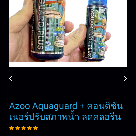
Azoo Aquaguard + คอนดิชัน
เนอร์ปรับสภาพน้ำ ลดคลอรีน