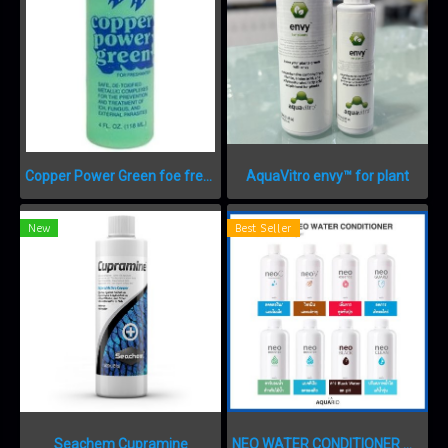
Copper Power Green foe freshwater 4oz 118ml.
AquaVitro envy™ for plant
New
Best Seller
Seachem Cupramine
NEO WATER CONDITIONER น้ำยาสำหรับปรับสภาพน้ำ