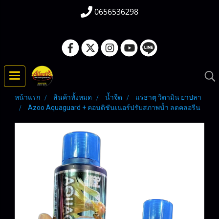
0656536298
หน้าแรก
สินค้าทั้งหมด
น้ำจืด
แร่ธาตุ วิตามิน ยาปลา
Azoo Aquaguard + คอนดิชันเนอร์ปรับสภาพน้ำ ลดคลอรีน