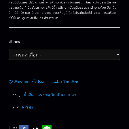
คอนดิชันเนอร์ ปรับสภาพน้ำสูตรพิเศษ ช่วยกำจัดคลอรีน , โลหะหนัก , สารพิษ และ
แอมโมเนีย ที่เป็นอันตรายต่อสัตว์น้ำ ผลิตจากวัตถุดิบธรรมชาติ อุดมด้วย วิตามิน
B1 , B2, B6 และ B complexes ช่วยเพิ่มภูมิคุ้มกันโรคในสัตว์น้ำ ลดอาการเครียด
ทำให้ปลามีสุขภาพแข็งแรง สีสันสวยงาม
ปริมาตร
เพิ่มรายการโปรด
เปรียบเทียบ
หมวดหมู่ :
,
น้ำจืด
แร่ธาตุ วิตามิน ยาปลา
แบรนด์ :
AZOO
Share