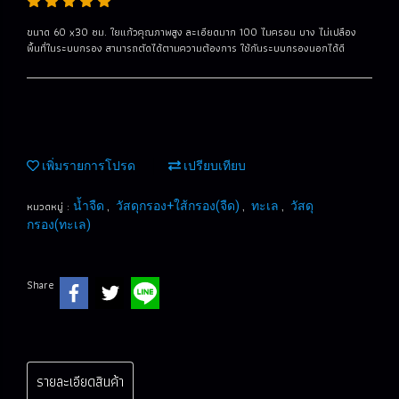
ขนาด 60 x30 ซม. ใยแก้วคุณภาพสูง ละเอียดมาก 100 ไมครอน บาง ไม่เปลือง
พื้นที่ในระบบกรอง สามารถตัดได้ตามความต้องการ ใช้กันระบบกรองนอกได้ดี
เพิ่มรายการโปรด
เปรียบเทียบ
หมวดหมู่ :
,
,
,
น้ำจืด
วัสดุกรอง+ใส้กรอง(จืด)
ทะเล
วัสดุ
กรอง(ทะเล)
Share
รายละเอียดสินค้า