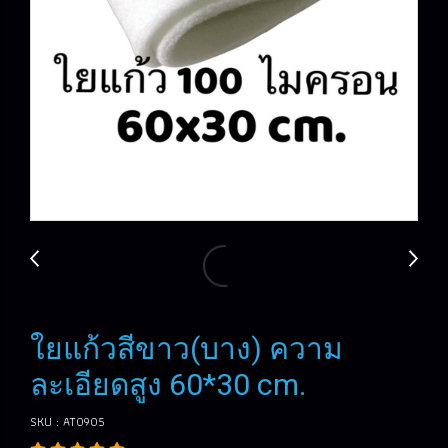
ใยแก้วสีขาว(บาง) ความ
ละเอียดสูง 60*30 cm.
SKU : AT0905