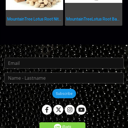
MountainTree Lotus Root Nitro Ring II MTF209
MountainTreeLotus Root Bacteria House III
Subscribe
@atjj