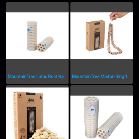
MountainTree Lotus Root Bacteria House II
MountainTree Maifan Ring 1L MTF223