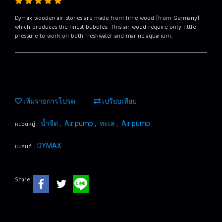
Dymax wooden air stones are made from lime wood (from Germany)
which produces the finest bubbles. This air wood require only little
pressure to work on both freshwater and marine aquarium.
เพิ่มรายการโปรด
เปรียบเทียบ
หมวดหมู่ :
,
,
,
น้ำจืด
Air pump
ทะเล
Air pump
แบรนด์ :
DYMAX
Share