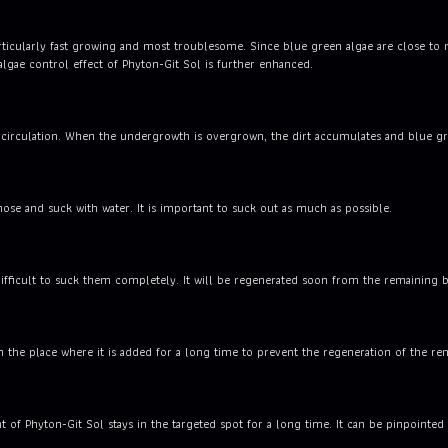
icularly fast growing and most troublesome. Since blue green algae are close to mo
lgae control effect of Phyton-Git Sol is further enhanced.
r circulation. When the undergrowth is overgrown, the dirt accumulates and blue gre
hose and suck with water. It is important to suck out as much as possible.
 difficult to suck them completely. It will be regenerated soon from the remaining 
 in the place where it is added for a long time to prevent the regeneration of the r
 of Phyton-Git Sol stays in the targeted spot for a long time. It can be pinpointe