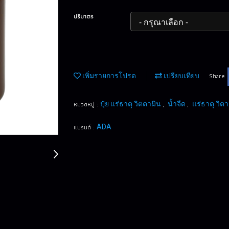
ปริมาตร
Share
เพิ่มรายการโปรด
เปรียบเทียบ
หมวดหมู่ :
,
,
ปุ๋ย แร่ธาตุ วิตตามิน
น้ำจืด
แร่ธาตุ วิต
แบรนด์ :
ADA