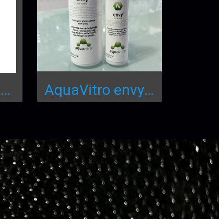
Copper Power Green foe freshwater 4oz 118ml.
AquaVitro envy™ for plant