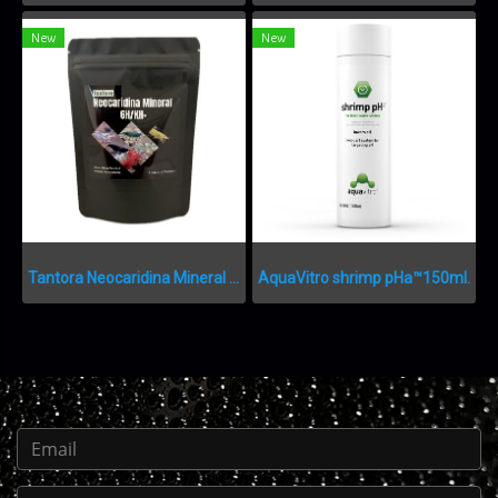
New
New
Tantora Neocaridina Mineral GH/KH+50g.
AquaVitro shrimp pHa™150ml.