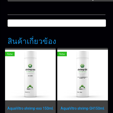
สินค้าเกี่ยวข้อง
New
New
AquaVitro shrimp exo 150ml.
AquaVitro shrimp GH150ml.