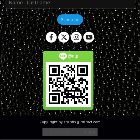
Subscribe
@atjj
Copy right by atlantis-jj-market.com
ผู้เข้าชมวันนี้
1,209