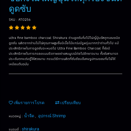
ดูดซับ
SKU : AT0256
ultra fine bamboo charcoal Shirakura ถ่านดูดซับกิ่งไม้ไผ่ญี่ปุ่นวัสดุกรองชนิด
ดูดซับ ผลิตจากถ่านไม่ไผ่คุณภาพสูงซึ่งมีเนื้อไม้แกร่งมีรูพรุ่นมากกว่าถ่านทั่วไป แม้
ประสิทธิภาพในการดูดซับจะหมดไป Ultra Fine Bamboo Charcoal ก็ยังมี
ประสิทธิภาพในการกรองแบบชีวภาพอย่างสมบูรณ์ต่อไปอีกยาวนาน ทั้งยังสามารถ
ประดับตกแต่งตู้ให้สวยงาม กรรมวิธีการผลิตที่ซับซ้อนจึงคงรูปทรงของกิ่งไฝ่ให้
เหมือนต้นฉบับ
เพิ่มรายการโปรด
เปรียบเทียบ
หมวดหมู่ :
,
น้ำจืด
อุปกรณ์ Shrimp
แบรนด์ :
shirakura