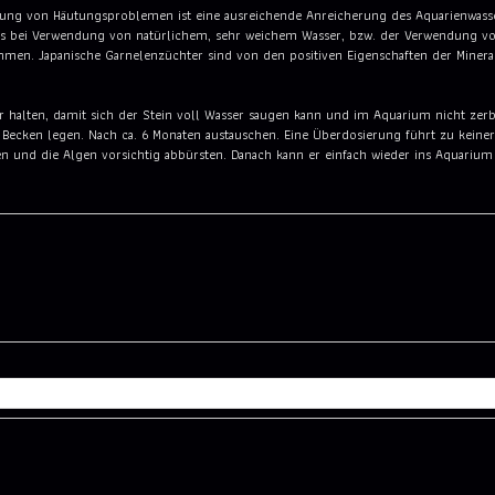
idung von Häutungsproblemen ist eine ausreichende Anreicherung des Aquarienwasse
ers bei Verwendung von natürlichem, sehr weichem Wasser, bzw. der Verwendung von
mmen. Japanische Garnelenzüchter sind von den positiven Eigenschaften der Minera
r halten, damit sich der Stein voll Wasser saugen kann und im Aquarium nicht zerb
 Becken legen. Nach ca. 6 Monaten austauschen. Eine Überdosierung führt zu keinerl
und die Algen vorsichtig abbürsten. Danach kann er einfach wieder ins Aquarium