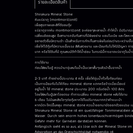
รายละเอียดสินค้า
Shirakura Mineral Stone
หินแร่ธาตุ (montmorillonit)
เพื่อสุขภาพและสีที่ดีของกุ้ง
แร่ธาตุจากหิน montmorillonit จะค่อยๆละลายน้ำ ทำให้น้ำ มีปริมาณ
เปลี่ยนอิออนสูง จึงสามารถจับกับสารที่มีพิษอย่าง แอมโมเนีย และโลหะห
ขยายตัวซึ่งมีความจำ เป็นสำหรับการกักเก็บสารพิษในช่องว่างระหว่างชั้นที
เพื่อให้ได้กุ้งที่มีความแข็งแรง สีสันสวยงาม และป้องกันไม่ให้มีปัญหา กา
มาก หรือใช้ดินที่มี คุณสมบัติทำให้น้ำอ่อน ในกรณีนี้การขาดแร่ธาตุในน้
------------------------------------------------------------------
การใช้งาน
ก่อนใส่ลงในตู้ ควรนำมาจุ่มลงในน้ำเป็นเวลาสั้นๆแล้วนำขึ้นจากน้ำ
2-3 นาที ทำอย่างนี้ประมาณ 4 ครั้ง เพื่อให้ชุ่มน้ำทั่วทั้งก้อนก่อน
เป็นการป้องกันไม่ให้ก้อน mineral stone แตกหรือร้าวเมื่อเมื่อแช่
อยู่ในน้ำ ใช้ mineral stone ประมาณ 200 กรัมต่อน้ำ 100 ลิตร
โดยใส่ลงในตู้ปลาโดยตรง ทำการเปลี่ยน mineral stone หลังใช้งาน
6 เดือน ไม่มีผลเสียใดๆต่อกุ้งหากใช้ในปริมาณมากกว่าคำแนะนำ
หากมีตะไคร่ขึ้นคลุม mineral stone ควรน้ำออกมาขัดออกด้วยแปรง 
Shirakura Mineral Stone ist ein quellfähiger Tonmineralstein
Wasser. Durch sein enorm hohes Ionentauschvermögen bindet
Gefahr mehr für Garnelen darstellen können.
Anfänglich sieht es so aus, als löse sich der Mineral Stone im
Adsorption an das Dreischichtsilikat notwendig ist.