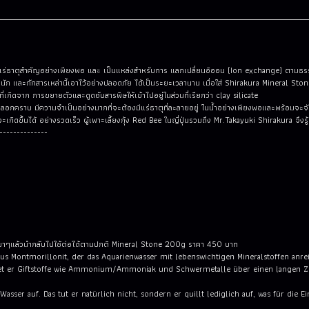
แร่ธาตุสำคัญอย่างเพียงพอ และ เป็นแหล่งสำหรับการ แลกเปลี่ยนอิออน (Ion exchange) ตามธรร
นัก และกักสารเหล่านี้เอาไว้อย่างปลอดภัย ได้เป็นระยะเวลานาน เมื่อใส่ Shirakura Mineral Ston
่เกิดจาก การขยายตัวและดูดซับสารพิษให้เข้าไปอยู่ในส่วนที่เรียกว่า clay silicate
รลอกคราบ มีความจำเป็นอย่างมากที่จะต้องมีแร่ธาตุที่ละลายอยู่ ในน้ำอย่างเพียงพอและพร้อมจะจับกับส
ำจะเกิดขึ้นได้ อย่างรวดเร็ว ผู้เพาะเลี้ยงกุ้ง Red Bee ในญี่ปุ่นรวมถึง Mr.Takayuki Shirakura จ
--------------
เบาๆแล้วนำกลับไปใช้ต่อได้ตามปกติ Mineral Stone 200g ราคา 450 บาท
 aus Montmorillonit, der das Aquarienwasser mit lebenswichtigen Mineralstoffen anr
 er Giftstoffe wie Ammonium/Ammoniak und Schwermetalle über einen langen Zeitra
 Wasser auf. Das tut er natürlich nicht, sondern er quillt lediglich auf, was für die