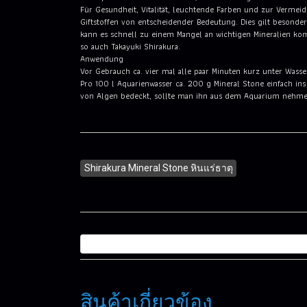
Für Gesundheit, Vitalität, leuchtende Farben und zur Verme
Giftstoffen von entscheidender Bedeutung. Dies gilt besond
kann es schnell zu einem Mangel an wichtigen Mineralien ko
so auch Takayuki Shirakura.
Anwendung
Vor Gebrauch ca. vier mal alle paar Minuten kurz unter Wasse
Pro 100 l Aquarienwasser ca. 200 g Mineral Stone einfach ins
von Algen bedeckt, sollte man ihn aus dem Aquarium nehmen 
Shirakura Mineral Stone หินแร่ธาตุ
สินค้าเกี่ยวข้อง