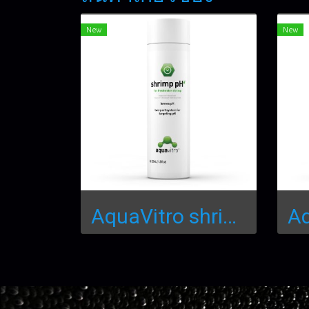
New
New
AquaVitro shrimp pHa™150ml.