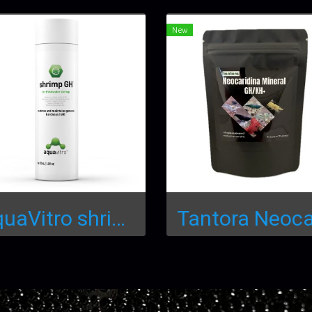
New
AquaVitro shrimp GH150ml.