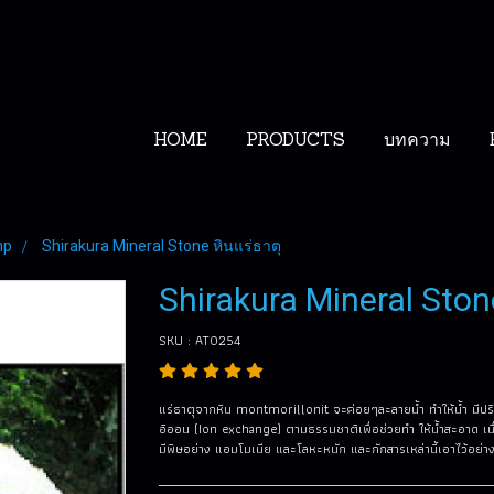
HOME
PRODUCTS
บทความ
mp
Shirakura Mineral Stone หินแร่ธาตุ
Shirakura Mineral Ston
SKU : AT0254
แร่ธาตุจากหิน montmorillonit จะค่อยๆละลายน้ำ ทำให้น้ำ มีป
อิออน (Ion exchange) ตามธรรมชาติเพื่อช่วยทำ ให้น้ำสะอาด เน
มีพิษอย่าง แอมโมเนีย และโลหะหนัก และกักสารเหล่านี้เอาไว้อย่