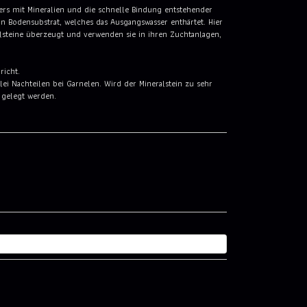
rs mit Mineralien und die schnelle Bindung entstehender
 Bodensubstrat, welches das Ausgangswasser enthärtet. Hier
lsteine überzeugt und verwenden sie in ihren Zuchtanlagen,
richt.
ei Nachteilen bei Garnelen. Wird der Mineralstein zu sehr
 gelegt werden.