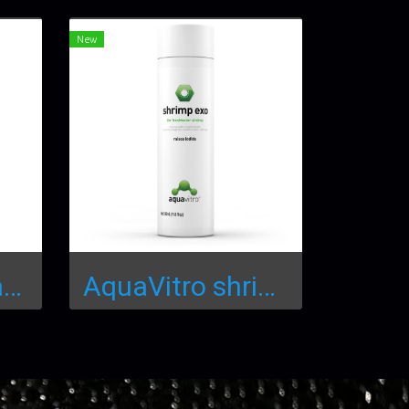
New
Tantora Neocaridina Mineral GH/KH+50g.
AquaVitro shrimp exo 150ml.