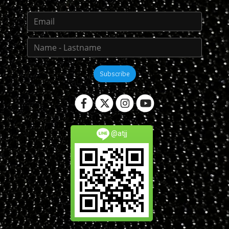
Subscribe
@atjj