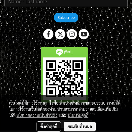
Subscribe
@atjj
เว็บไซต์นี้มีการใช้งานคุกกี้ เพื่อเพิ่มประสิทธิภาพและประสบการณ์ที่ดี
ในการใช้งานเว็บไซต์ของท่าน ท่านสามารถอ่านรายละเอียดเพิ่มเติม
Copy right by atlantis-jj-market.com
ได้ที่
นโยบายความเป็นส่วนตัว
และ
นโยบายคุกกี้
ผู้เข้าชมวันนี้
3,851
ตั้งค่าคุกกี้
ยอมรับทั้งหมด