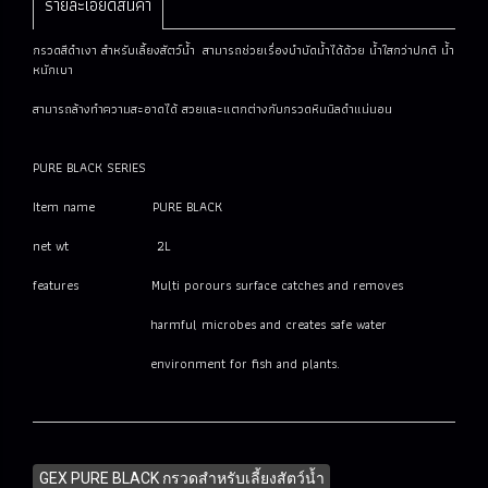
รายละเอียดสินค้า
กรวดสีดำเงา สำหรับเลี้ยงสัตว์น้ำ สามารถช่วยเรื่องบำบัดน้ำได้ด้วย น้ำใสกว่าปกติ น้ำ
หนักเบา
สามารถล้างทำความสะอาดได้ สวยและแตกต่างกับกรวดหินนิลดำแน่นอน
PURE BLACK SERIES
Item name PURE BLACK
net wt 2L
features Multi porours surface catches and removes
harmful microbes and creates safe water
environment for fish and plants.
GEX PURE BLACK กรวดสำหรับเลี้ยงสัตว์น้ำ