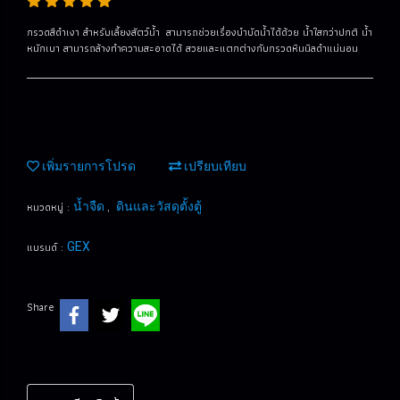
กรวดสีดำเงา สำหรับเลี้ยงสัตว์น้ำ สามารถช่วยเรื่องบำบัดน้ำได้ด้วย น้ำใสกว่าปกติ น้ำ
หนักเบา สามารถล้างทำความสะอาดได้ สวยและแตกต่างกับกรวดหินนิลดำแน่นอน
เพิ่มรายการโปรด
เปรียบเทียบ
หมวดหมู่ :
,
น้ำจืด
ดินและวัสดุตั้งตู้
แบรนด์ :
GEX
Share